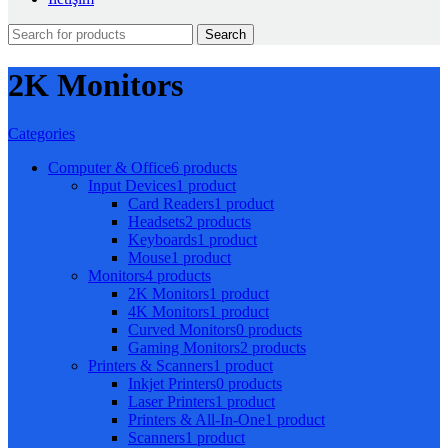
Search
2K Monitors
Categories
Computer & Office
6 products
Input Devices
1 product
Card Readers
1 product
Headsets
2 products
Keyboards
1 product
Mouse
1 product
Monitors
4 products
2K Monitors
1 product
4K Monitors
1 product
Curved Monitors
0 products
Gaming Monitors
2 products
Printers & Scanners
1 product
Inkjet Printers
0 products
Laser Printers
1 product
Printers & All-In-One
1 product
Scanners
1 product