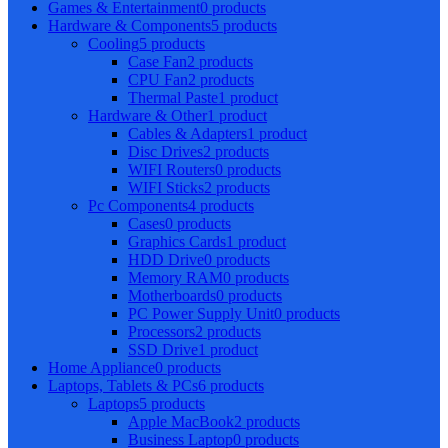
Games & Entertainment
0 products
Hardware & Components
5 products
Cooling
5 products
Case Fan
2 products
CPU Fan
2 products
Thermal Paste
1 product
Hardware & Other
1 product
Cables & Adapters
1 product
Disc Drives
2 products
WIFI Routers
0 products
WIFI Sticks
2 products
Pc Components
4 products
Cases
0 products
Graphics Cards
1 product
HDD Drive
0 products
Memory RAM
0 products
Motherboards
0 products
PC Power Supply Unit
0 products
Processors
2 products
SSD Drive
1 product
Home Appliance
0 products
Laptops, Tablets & PCs
6 products
Laptops
5 products
Apple MacBook
2 products
Business Laptop
0 products