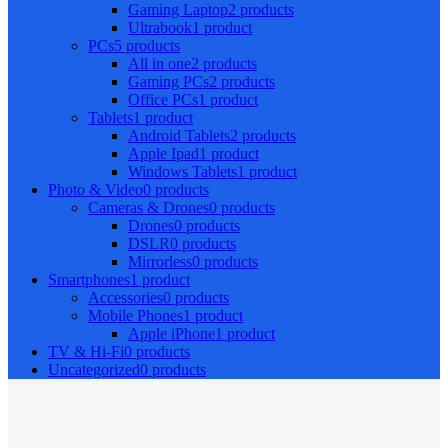
Gaming Laptop
2 products
Ultrabook
1 product
PCs
5 products
All in one
2 products
Gaming PCs
2 products
Office PCs
1 product
Tablets
1 product
Android Tablets
2 products
Apple Ipad
1 product
Windows Tablets
1 product
Photo & Video
0 products
Cameras & Drones
0 products
Drones
0 products
DSLR
0 products
Mirrorless
0 products
Smartphones
1 product
Accessories
0 products
Mobile Phones
1 product
Apple iPhone
1 product
TV & Hi-Fi
0 products
Uncategorized
0 products
İçeriğe
geç