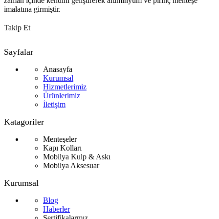
zaman içinde kendini geliştirerek alüminyum ve pirinç menteşe
imalatına girmiştir.
Takip Et
Sayfalar
Anasayfa
Kurumsal
Hizmetlerimiz
Ürünlerimiz
İletişim
Katagoriler
Menteşeler
Kapı Kolları
Mobilya Kulp & Askı
Mobilya Aksesuar
Kurumsal
Blog
Haberler
Sertifikalarmız