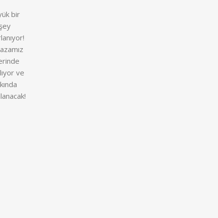
ük bir
şey
rlanıyor!
azamız
erinde
ılıyor ve
kında
lanacak!