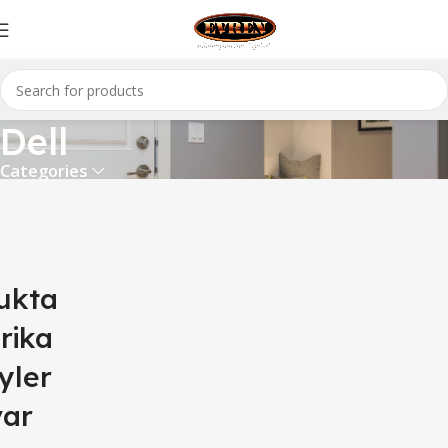
Dell
Categories
ukta
rika
yler
var