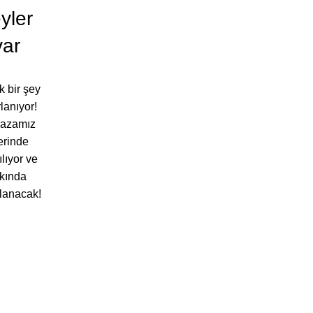
yler
var
 bir şey
lanıyor!
azamız
erinde
ılıyor ve
kında
lanacak!