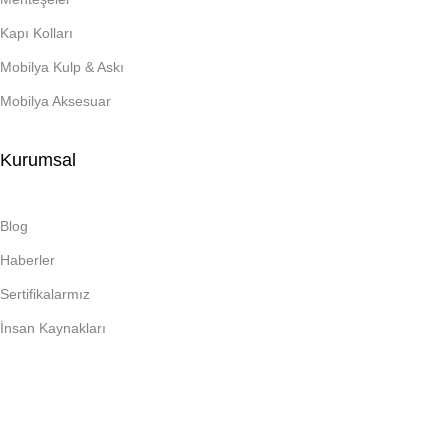
Kapı Kolları
Mobilya Kulp & Askı
Mobilya Aksesuar
Kurumsal
Blog
Haberler
Sertifikalarmız
İnsan Kaynakları
Adres:
Atatürk, Türksoy Cd. No:192, 34285 Arnavutköy/İstanbul