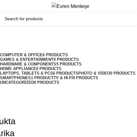
Canon
Categories
COMPUTER & OFFICE
6 PRODUCTS
GAMES & ENTERTAINMENT
0 PRODUCTS
HARDWARE & COMPONENTS
5 PRODUCTS
HOME APPLIANCE
0 PRODUCTS
LAPTOPS, TABLETS & PCS
6 PRODUCTS
PHOTO & VIDEO
0 PRODUCTS
SMARTPHONES
1 PRODUCT
TV & HI-FI
0 PRODUCTS
UNCATEGORIZED
0 PRODUCTS
ukta
rika